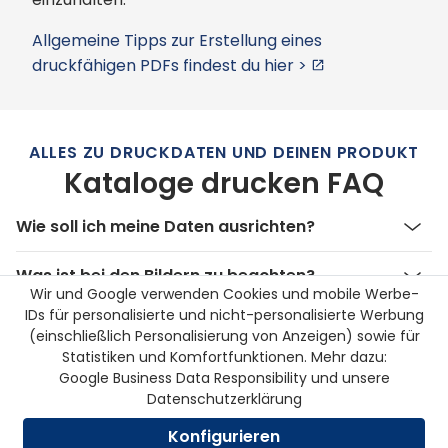
Allgemeine Tipps zur Erstellung eines
druckfähigen PDFs findest du hier >
ALLES ZU DRUCKDATEN UND DEINEN PRODUKT
Kataloge drucken FAQ
Wie soll ich meine Daten ausrichten?
Was ist bei den Bildern zu beachten?
Wir und Google verwenden Cookies und mobile Werbe-
IDs für personalisierte und nicht-personalisierte Werbung
Was sind Beschnittzugaben?
(einschließlich Personalisierung von Anzeigen) sowie für
Statistiken und Komfortfunktionen. Mehr dazu:
Welche Programme sind für die PDF-
Google Business Data Responsibility
und unsere
Erstellung geeignet?
Datenschutzerklärung
Konfigurieren