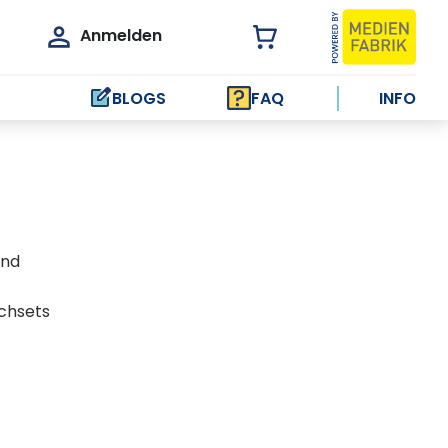
Anmelden
BLOGS
FAQ
INFO
und
chsets