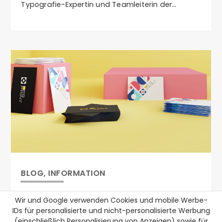
Typografie-Expertin und Teamleiterin der
Druckvorstufe in der Medienfabrik Graz, hat uns
ihre Top 10 Tipps der Typografie verraten.
BLOG, INFORMATION
Visitenkarten für dein Business
Wir und Google verwenden Cookies und mobile Werbe-
IDs für personalisierte und nicht-personalisierte Werbung
(einschließlich Personalisierung von Anzeigen) sowie für